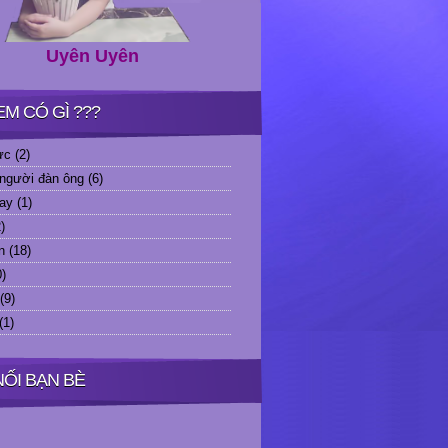
 mùa thu
 mùa thu rất khác
 có lá vàng
Uyên Uyên
ẳng báo được thu sang
 mùa thu sẽ khác...
EM CÓ GÌ ???
ực
(2)
người đàn ông
(6)
ay
(1)
)
n
(18)
0)
(9)
(1)
NỐI BẠN BÈ