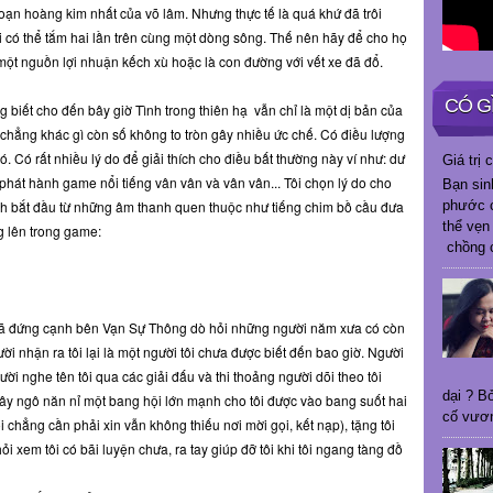
oạn hoàng kim nhất của võ lâm. Nhưng thực tế là quá khứ đã trôi
i có thể tắm hai lần trên cùng một dòng sông. Thế nên hãy để cho họ
à một nguồn lợi nhuận kếch xù hoặc là con đường với vết xe đã đổ.
CÓ G
ng biết cho đến bây giờ Tình trong thiên hạ vẫn chỉ là một dị bản của
chẳng khác gì còn số không to tròn gây nhiều ức chế. Có điều lượng
đó. Có rất nhiều lý do để giải thích cho điều bất thường này ví như: dư
Giá trị
át hành game nổi tiếng vân vân và vân vân... Tôi chọn lý do cho
Bạn sin
phước c
nh bắt đầu từ những âm thanh quen thuộc như tiếng chim bồ cầu đưa
thể vẹn
g lên trong game:
chồng c
, đã đứng cạnh bên Vạn Sự Thông dò hỏi những người năm xưa có còn
i nhận ra tôi lại là một người tôi chưa được biết đến bao giờ. Người
ười nghe tên tôi qua các giải đấu và thi thoảng người dõi theo tôi
dại ? B
gây ngô năn nỉ một bang hội lớn mạnh cho tôi được vào bang suốt hai
cố vươn
i chẳng cần phải xin vẫn không thiếu nơi mời gọi, kết nạp), tặng tôi
ỏi xem tôi có bãi luyện chưa, ra tay giúp đỡ tôi khi tôi ngang tàng đồ