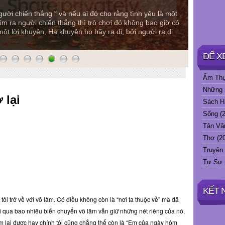
Bao giờ có
hiến thắng " và nếu ai đó cho rằng tình yêu là một
Em sẽ viết một
 người chiến thắng thì trò chơi đó không bao giờ có
ở cái nơi không
khuyên, Hạ khuyên họ hãy ra đi, bởi người ra đi
và hoa sữa ch
vì em khác nên
ĐỂ X
Ẩm Th
Những 
 lại
Sách H
Sống
(2
Tản Vă
Thơ
(2
Truyện
Tự Sự
KẾT 
 tôi trở về với võ lâm. Có điều không còn là “nơi ta thuộc về” mà đã
i qua bao nhiêu biến chuyển võ lâm vẫn giữ những nét riêng của nó,
m lại được hay chính tôi cũng chẳng thể còn là “Em của ngày hôm