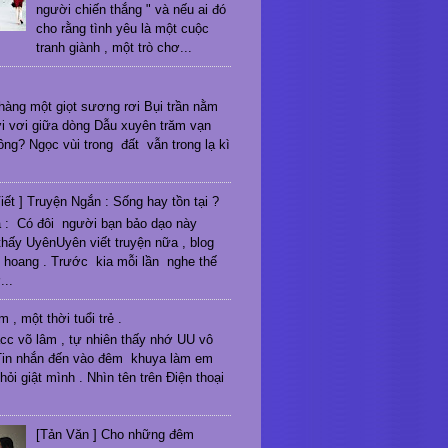
người chiến thắng " và nếu ai đó
cho rằng tình yêu là một cuộc
tranh giành , một trò chơ...
hàng một giọt sương rơi Bụi trần nằm
i vơi giữa dòng Dẫu xuyên trăm vạn
ông? Ngọc vùi trong đất vẫn trong lạ kì
iết ] Truyện Ngắn : Sống hay tồn tại ?
 : Có đôi người bạn bảo dạo này
hấy UyênUyên viết truyện nữa , blog
 hoang . Trước kia mỗi lần nghe thế
...
 , một thời tuổi trẻ .
acc võ lâm , tự nhiên thấy nhớ UU vô
Tin nhắn đến vào đêm khuya làm em
ỏi giật mình . Nhìn tên trên Điện thoại
[Tản Văn ] Cho những đêm