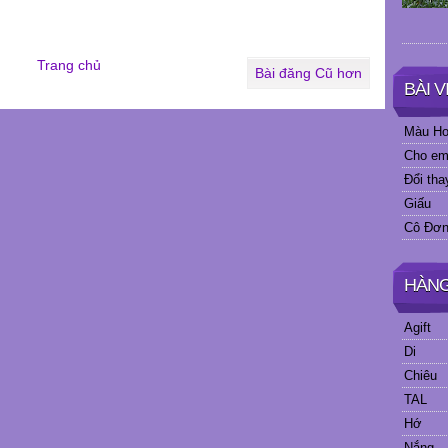
Trang chủ
Bài đăng Cũ hơn
BÀI 
Màu Ho
Cho em 
Đổi tha
Giấu
Cô Đơn
HÀN
Agift
Di
Chiêu
TAL
Hớ
Nắng