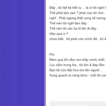
Đấy , tôi liệt kê hết ra ... là vì tôi ng
Thế phải làm sao ? phải cứu tôi chứ . 
nghĩ . Phải ngừng thất vọng về tương l
Thế nên tôi nghỉ làm đây .
Thế nên tôi vác ba lô lên đi đây .
Hậu quả ư ?
chưa biết . tôi phải cứu mình đã . tôi 
P/s:
Đêm qua tôi nằm mơ thấy mình chết 
Lúc nằm trong kia , tôi ốm & đẹp lắm 
Bạn tôi còn đặt hoa tím lên người .
Xung quanh ai cũng khóc - mỗi tôi cười