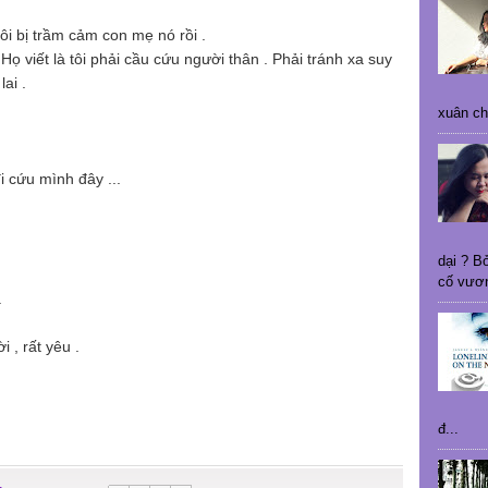
hĩ tôi bị trầm cảm con mẹ nó rồi .
Họ viết là tôi phải cầu cứu người thân . Phải tránh xa suy
ai .
xuân ch
đi cứu mình đây ...
dại ? B
.
cố vươn
.
 , rất yêu .
đ...