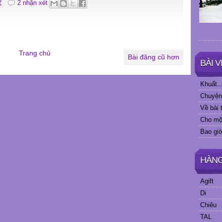
2
2 nhận xét
Trang chủ
Bài đăng cũ hơn
BÀI 
Khuất..
Chuyện
Về bài
Cho mộ
Bao giờ
HÀN
Agift
Di
Chiêu
TAL