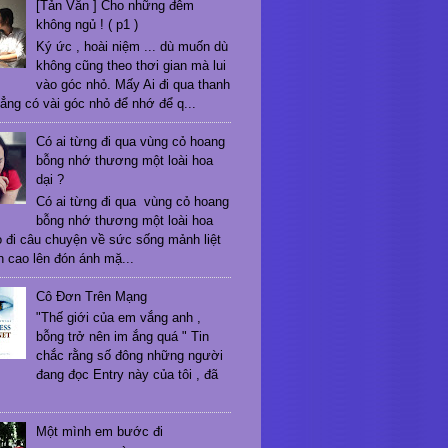
[Tản Văn ] Cho những đêm
không ngủ ! ( p1 )
Ký ức , hoài niệm ... dù muốn dù
không cũng theo thơi gian mà lui
vào góc nhỏ. Mấy Ai đi qua thanh
ẳng có vài góc nhỏ để nhớ để q...
Có ai từng đi qua vùng cỏ hoang
bỗng nhớ thương một loài hoa
dại ?
Có ai từng đi qua vùng cỏ hoang
bỗng nhớ thương một loài hoa
ỏ đi câu chuyện về sức sống mảnh liệt
 cao lên đón ánh mặ...
Cô Đơn Trên Mạng
"Thế giới của em vắng anh ,
bỗng trở nên im ắng quá " Tin
chắc rằng số đông những người
đang đọc Entry này của tôi , đã
Một mình em bước đi