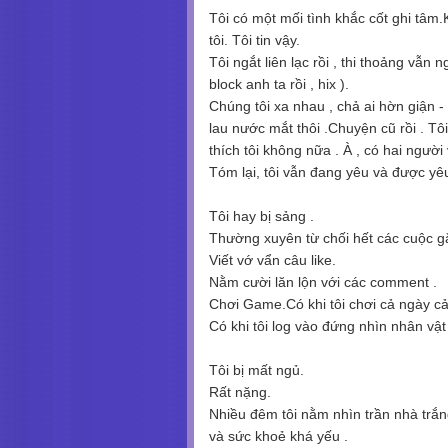
Tôi có một mối tình khắc cốt ghi tâm
tôi. Tôi tin vậy.
Tôi ngắt liên lạc rồi , thi thoảng vẫn 
block anh ta rồi , hix ).
Chúng tôi xa nhau , chả ai hờn giận -
lau nước mắt thôi .Chuyện cũ rồi . Tôi
thích tôi không nữa . À , có hai người v
Tóm lại, tôi vẫn đang yêu và được yêu
Tôi hay bị sảng .
Thường xuyên từ chối hết các cuộc gặ
Viết vớ vẩn câu like.
Nằm cười lăn lộn với các comment .
Chơi Game.Có khi tôi chơi cả ngày c
Có khi tôi log vào đứng nhìn nhân vậ
Tôi bị mất ngủ.
Rất nặng.
Nhiều đêm tôi nằm nhìn trần nhà trắn
và sức khoẻ khá yếu .