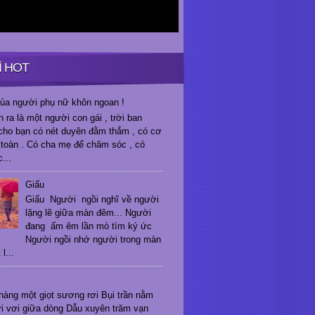
Ì HOT
 của người phụ nữ khôn ngoan !
h ra là một người con gái , trời ban
ho bạn có nét duyên đằm thắm , có cơ
 toàn . Có cha mẹ để chăm sóc , có
...
Giấu
Giấu Người ngồi nghĩ về người
lặng lẽ giữa màn đêm... Người
đang ấm êm lần mò tìm ký ức
Người ngồi nhớ người trong màn
l...
hàng một giọt sương rơi Bụi trần nằm
i vơi giữa dòng Dẫu xuyên trăm vạn