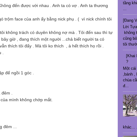
tầng kh
.Không đến được với nhau . Anh ta có vợ . Anh ta thương
...
ngó trộm face của anh ấy bằng nick phụ . ( vì nick chính tôi
[Đang V
Lời Tựa
 tôi không trách có duyên không nợ mà . Tôi đến sau thì tự
không t
cũng bỏ
 bây giờ , đang thích một người ...chả biết người ta có
tôi thườ
ẫn thích tôi đấy . Mà tôi ko thích , à hết thích họ rồi .
 .
[Khai 
?
Một cái 
p để ngồi 1 góc .
,bánh ,
chùa cầ
đ...
ả đêm .
t của mình không chớp mắt.
g đêm ...
khác... .