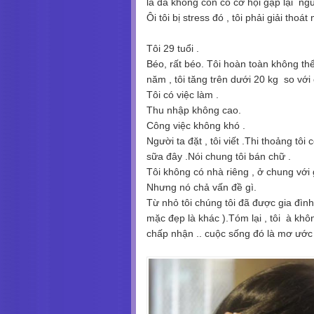
là đã không còn có cơ hội gặp lại ngư
Ôi tôi bị stress đó , tôi phải giải thoát 
Tôi 29 tuổi .
Béo, rất béo. Tôi hoàn toàn không t
năm , tôi tăng trên dưới 20 kg so với
Tôi có việc làm .
Thu nhập không cao.
Công việc không khó .
Người ta đặt , tôi viết .Thi thoảng tôi 
sữa đây .Nói chung tôi bán chữ .
Tôi không có nhà riêng , ở chung với 
Nhưng nó chả vấn đề gì.
Từ nhỏ tôi chúng tôi đã được gia đìn
mặc đẹp là khác ).Tóm lại , tôi à khôn
chấp nhận .. cuộc sống đó là mơ ước