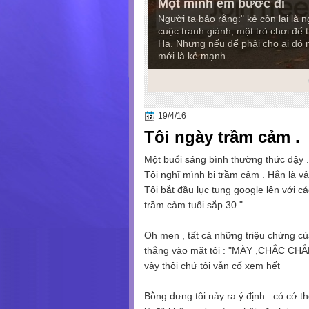
Một mình em bước đi
Người ta bảo rằng:" kẻ còn lại là 
cuộc tranh giành, một trò chơi để 
Hạ. Nhưng nếu để phải cho ai đó m
mới là kẻ mạnh .
3
4
5
6
7
19/4/16
Tôi ngày trầm cảm .
Một buổi sáng bình thường thức dậy .
Tôi nghĩ mình bị trầm cảm . Hẳn là vậ
Tôi bắt đầu lục tung google lên với các
trầm cảm tuổi sắp 30 " .
Oh men , tất cả những triệu chứng củ
thẳng vào mặt tôi : "MÀY ,CHẮC CH
vậy thôi chứ tôi vẫn cố xem hết
Bỗng dưng tôi nảy ra ý định : có cớ th