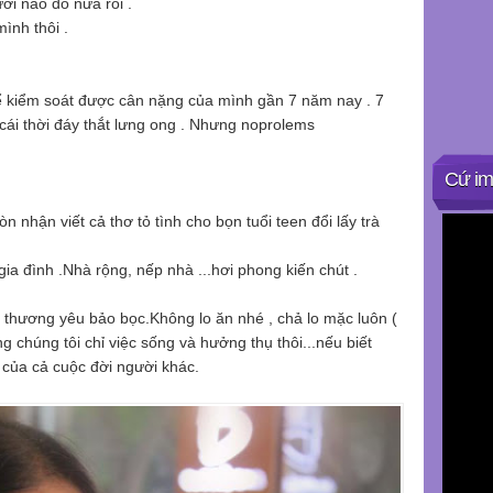
ời nào đó nữa rồi .
mình thôi .
hể kiểm soát được cân nặng của mình gần 7 năm nay . 7
 cái thời đáy thắt lưng ong . Nhưng noprolems
Cứ im
còn nhận viết cả thơ tỏ tình cho bọn tuổi teen đổi lấy trà
gia đình .Nhà rộng, nếp nhà ...hơi phong kiến chút .
h thương yêu bảo bọc.Không lo ăn nhé , chả lo mặc luôn (
g chúng tôi chỉ việc sống và hưởng thụ thôi...nếu biết
 của cả cuộc đời người khác.