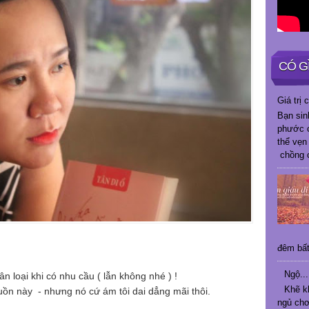
CÓ G
Giá trị
Bạn sin
phước c
thể vẹn
chồng c
đêm bất 
Ngộ...
 loại khi có nhu cầu ( lẫn không nhé ) !
Khẽ k
buồn này - nhưng nó cứ ám tôi dai dẳng mãi thôi.
ngủ chơ