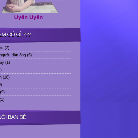
Uyên Uyên
EM CÓ GÌ ???
ực
(2)
người đàn ông
(6)
ay
(1)
)
n
(18)
0)
(9)
(1)
NỐI BẠN BÈ