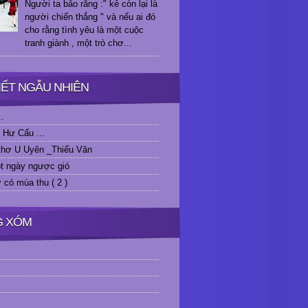
Người ta bảo rằng :" kẻ còn lại là
người chiến thắng " và nếu ai đó
cho rằng tình yêu là một cuộc
tranh giành , một trò chơ...
VIẾT NGẪU NHIÊN
..
 Hư Cấu ...
 thơ U Uyên _Thiếu Văn
t ngày ngược gió
 có mùa thu ( 2 )
G XÓM