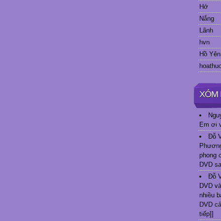
Hớ
Nắng
Lãnh
hvn
Hồ Yên
hoathuo
XÓM 
Nguy
Em ơi v
Đỗ 
Phương 
phong c
DVD sa
Đỗ 
DVD và
nhiều b
DVD cảm
tiếp]]