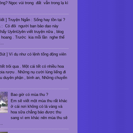
ông? Ngọc vùi trong đất vẫn trong lạ kì
iết ] Truyện Ngắn : Sống hay tồn tại ?
 : Có đôi người bạn bảo dạo này
hấy UyênUyên viết truyện nữa , blog
 hoang . Trước kia mỗi lần nghe thế
...
Bút ] Ví dụ như có lệnh tổng động viên
tết trôi qua . Một cái tết có nhiều hoa
 bia rượu . Những nụ cười lúng liếng đi
u duyên phận , bình an, Những chuyến
Bao giờ có mùa thu ?
Em sẽ viết một mùa thu rất khác
ở cái nơi không có lá vàng và
hoa sữa chẳng báo được thu
sang vì em khác nên mùa thu sẽ
..