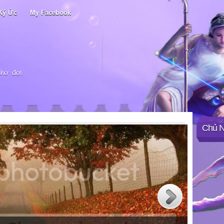
Ký Ức
My Facebook
chờ đợi.
Chủ 