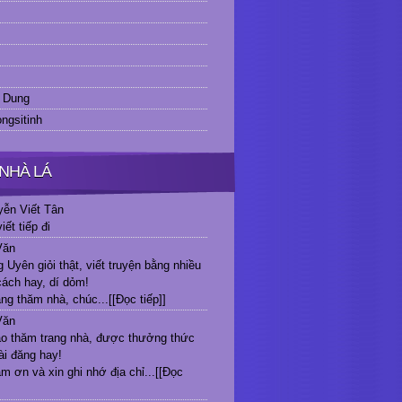
 Dung
ngsitinh
NHÀ LÁ
ễn Viết Tân
iết tiếp đi
Văn
Uyên giỏi thật, viết truyện bằng nhiều
ách hay, dí dỏm!
ng thăm nhà, chúc...
[[Đọc tiếp]]
Văn
o thăm trang nhà, được thưởng thức
ài đăng hay!
 ơn và xin ghi nhớ địa chỉ...
[[Đọc