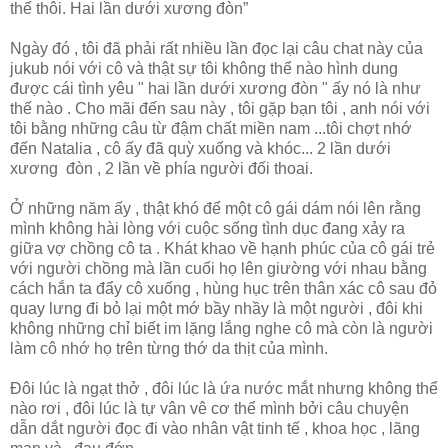
thế thôi. Hai lần dưới xương đòn”
Ngày đó , tôi đã phải rất nhiều lần đọc lại câu chat này của
jukub nói với cô và thật sự tôi không thể nào hình dung
được cái tình yêu " hai lần dưới xương đòn " ấy nó là như
thế nào . Cho mãi đến sau này , tôi gặp bạn tôi , anh nói với
tôi bằng những câu từ đậm chất miền nam ...tôi chợt nhớ
đến Natalia , cô ấy đã quỳ xuống và khóc... 2 lần dưới
xương đòn , 2 lần về phía người đối thoai.
Ở những năm ấy , thật khó để một cô gái dám nói lên rằng
mình không hài lòng với cuộc sống tình dục đang xảy ra
giữa vợ chồng cô ta . Khát khao về hạnh phúc của cô gái trẻ
với người chồng mà lần cuối họ lên giường với nhau bằng
cách hắn ta đẩy cô xuống , hùng hục trên thân xác cô sau đỏ
quay lưng đi bỏ lại một mớ bầy nhầy là một người , đôi khi
không những chỉ biết im lặng lắng nghe cô mà còn là người
làm cô nhớ họ trên từng thớ da thịt của mình.
Đôi lúc là ngạt thở , đôi lúc là ứa nước mắt nhưng không thể
nào rơi , đôi lúc là tự vân vê cơ thể mình bởi câu chuyện
dẫn dắt người đọc đi vào nhân vật tinh tế , khoa học , lãng