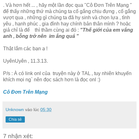
. Và hơn hết ... , hãy một lần đọc qua "Cô Đơn Trên Mạng "
để thấy những thứ mà chúng ta cố gắng chịu đựng , cố gắng
vượt qua , những gì chúng ta đã hy sinh và chọn lựa , tình
yêu , hạnh phúc , gia đình hay chính bản thân mình ? hoặc
giả chỉ là để thì thầm cùng ai đó :
"Thế giới của em vắng
anh , bỗng trở nên im ắng quá "
Thật lắm các bạn ạ !
UyênUyên , 11.3.13.
P/s : À có link onl của truyện này ở TAL , tuy nhiên khuyến
khích mọi ng` nên đọc sách hơn là đọc onl :)
Cô Đơn Trên Mạng
Unknown
vào lúc
05:30
Chia sẻ
7 nhận xét: