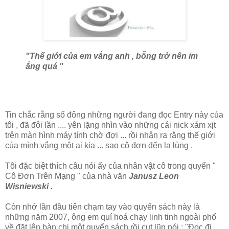
"Thế giới của em vắng anh , bỗng trở nên im
ắng quá "
Tin chắc rằng số đông những người đang đọc Entry này của
tôi , đã đôi lần .... yên lặng nhìn vào những cái nick xám xịt
trên màn hình máy tính chờ đợi ... rồi nhận ra rằng thế giới
của mình vắng một ai kia ... sao cô đơn đến lạ lùng .
Tôi đặc biệt thích câu nói ấy của nhân vật cô trong quyển "
Cô Đơn Trên Mạng " của nhà văn
Janusz Leon
Wisniewski .
Còn nhớ lần đầu tiên chạm tay vào quyển sách này là
những năm 2007, ông em quí hoá chạy linh tinh ngoài phố
về đặt lên bàn chị một quyển sách rồi cụt lũn nói : "Đọc đi ,