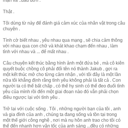
mạn và ..đau đớn .
Thật .
Tôi dùng từ này để đánh giá cảm xúc của nhân vật trong câu
chuyện .
Tình cờ biết nhau , yêu nhau qua mạng , sẽ chia cảm thông
với nhau qua con chữ và khát khao chạm đến nhau , làm
tình với nhau và ... để mất nhau .
Câu chuyện kết thúc bằng hình ảnh một đứa bé , mà cô kiên
quyết buộc chồng cô phải đổi tên nó thành Jakub , gợi ra
một kết thúc mở cho từng cảm nhận , với tôi đây là một lần
nữa tôi khẳng định rằng tình yêu không phải là tất cả . Con
người ta có thể bất chấp , có thể hy sinh có thể đeo đuổi tình
yêu của mình rồi đến một giai đoạn nào đó vẫn phải chọn
điều ngược lại với tình yêu .
Trở lại với cuộc sống . Tôi , những người bạn của tôi , anh
và gia đình của anh , chúng ta đang sống và tồn tại trong
một thế giới công nghệ , nơi mà nụ hôn anh trao cho tôi có
thể đến nhanh hơn vận tốc của anh sáng ...đều có những