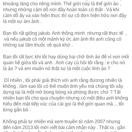
khoảng lặng cho riêng mình. Thế giới này là thế giới ảo ,
nhưng những cám dỗ nơi đây hoàn toàn có thật . Và khi
cám dỗ ấy va vào hiện thực thì sự cô đơn hiện hữu nơi đây
là một sự ám ảnh .
Bạn tôi rất giống jakub. Anh thông minh nhưng rất thực tế ,
và nếu jakub có một mảnh ký ức ám ảnh thì anh cũng có
những sai lầm thuộc về quá khứ .
Bạn tôi rất bực khi tôi hay dùng hai chữ tình ảo để ví von mối
quan hệ giữa tôi và anh . Anh cay cú hỏi tôi rằng : e cho nó
là ảo ? và em muốn nó thật sự là một cuộc tình ảo ?
Dĩ nhiên , tôi phải giải thích với anh rằng đương nhiên là
không , làm sao tôi có thể muốn tình yêu mà chúng tôi xây
dựng lại là một mớ bong bóng xà phòng được chứ ? Tất
nhiên bạn tôi cho qua chuyện nhưng có một điều anh không
hiểu đến mặt tiếp xúc của cái gọi là thế giới quan mà ... tôi
từng gắn bó .
Không phải tự nhiên mà xem truyện từ năm 2007 nhưng
đến năm 2013 tôi mới viết bài cảm nhận này . Thật ra , gần