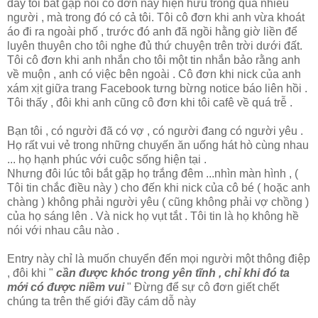
đây tôi bắt gặp nỗi cô đơn này hiện hữu trong quá nhiều
người , mà trong đó có cả tôi. Tôi cô đơn khi anh vừa khoát
áo đi ra ngoài phố , trước đó anh đã ngồi hằng giờ liền để
luyên thuyên cho tôi nghe đủ thứ chuyện trên trời dưới đất.
Tôi cô đơn khi anh nhắn cho tôi một tin nhắn bảo rằng anh
về muộn , anh có việc bên ngoài . Cô đơn khi nick của anh
xám xịt giữa trang Facebook tưng bừng notice báo liên hồi .
Tôi thấy , đôi khi anh cũng cô đơn khi tôi cafê về quá trễ .
Bạn tôi , có người đã có vợ , có người đang có người yêu .
Họ rất vui vẻ trong những chuyến ăn uống hát hò cùng nhau
... họ hạnh phúc với cuộc sống hiện tại .
Nhưng đôi lúc tôi bắt gặp họ trắng đêm ...nhìn màn hình , (
Tôi tin chắc điều này ) cho đến khi nick của cô bé ( hoặc anh
chàng ) không phải người yêu ( cũng không phải vợ chồng )
của họ sáng lên . Và nick họ vụt tắt . Tôi tin là họ không hề
nói với nhau câu nào .
Entry này chỉ là muốn chuyển đến mọi người một thông điệp
, đôi khi "
cần được khóc trong yên tĩnh , chỉ khi đó ta
mới có được niềm vui
" Đừng để sự cô đơn giết chết
chúng ta trên thế giới đầy cám dỗ này