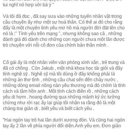
tui nghĩ nó hợp với bà ý "
Và tôi đã đọc , đã say sưa vào những tuyến nhân vật trong
câu chuyện ấy như một sự hoá thân. Có thể ai đó cho rằng
đấy là một chuyện tình yêu mơ hồ mà người đời đặt tên cho
nó là :" Tình yêu trên mạng ", nhưng không sao cả , những
đánh giá đó dành cho những con người chưa một lần được
trò chuyện với nỗi cô đơn của chính bản thân mình .
Cô gái ấy là một nhân viên văn phòng xinh xắn , trẻ trung và
đã có chồng . Còn Jakub , một nhà khoa học tài giỏi và đầy
tính nghệ sỹ . Nghệ sỹ mà tôi dùng ở đây không phải là
những án thơ tình , những câu chat sến đến chảy nước ,
những dòng email nồng nàn yêu thương mà đó chính là tính
cách và tâm hồn anh . Một tính cách điên rồ , những cách
yêu dị hợm , hoang đường qua những mảnh ký ức tưởng
chừng như rời rạc ấy lại giúp tôi nhận ra rằng đó là một
chàng trai giản dị , biết yêu và biết cách yêu .
“Hai ngón tay trỏ hai lần dưới xương đòn. Và cũng hai ngón
tay ấy 2 lần về phía người đối diện.Anh yêu em. Đơn giản