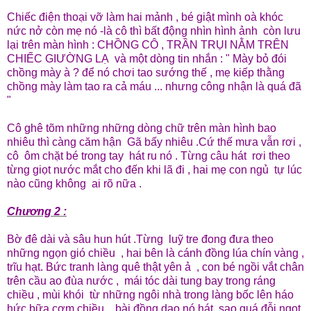
Chiếc điện thoại vỡ làm hai mảnh , bé giật mình oà khóc
nức nở còn mẹ nó -là cô thì bất động nhìn hình ảnh còn lưu
lại trên màn hình : CHỒNG CÔ , TRẦN TRỤI NẰM TRÊN
CHIẾC GIƯỜNG LẠ và một dòng tin nhắn : " Mày bỏ đói
chồng mày à ? để nó chơi tao sướng thế , mẹ kiếp thằng
chồng mày làm tao ra cả máu ... nhưng công nhận là quá đã
"
Cô ghê tõm những những dòng chữ trên màn hình bao
nhiêu thì càng căm hận Gã bấy nhiêu .Cứ thế mưa vẫn rơi ,
cô ôm chặt bé trong tay hát ru nó . Từng câu hát rơi theo
từng giọt nước mắt cho đến khi lã đi , hai mẹ con ngủ tự lúc
nào cũng không ai rõ nữa .
Chương 2 :
Bờ đê dài và sâu hun hút .Từng luỹ tre đong đưa theo
những ngọn gió chiều , hai bên là cánh đồng lúa chín vàng ,
trĩu hạt. Bức tranh làng quê thật yên ả , con bé ngồi vắt chân
trên cầu ao đùa nước , mái tóc dài tung bay trong ráng
chiều , mùi khói từ những ngôi nhà trong làng bốc lên háo
hức bữa cơm chiều ...bài đồng dao nó hát sao quá đỗi ngọt