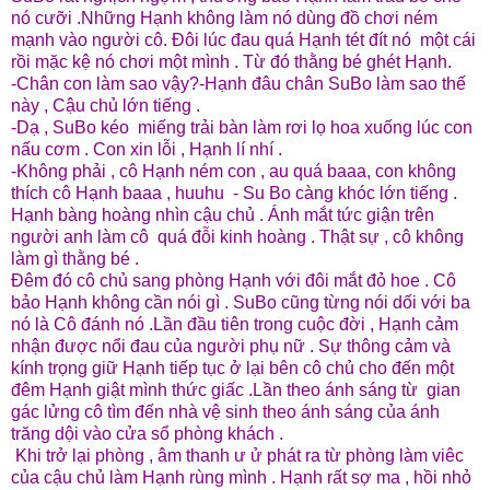
nó cưỡi .Những Hạnh không làm nó dùng đồ chơi ném
mạnh vào người cô. Đôi lúc đau quá Hạnh tét đít nó một cái
rồi mặc kệ nó chơi một mình . Từ đó thằng bé ghét Hạnh.
-Chân con làm sao vậy?-Hạnh đâu chân SuBo làm sao thế
này , Cậu chủ lớn tiếng .
-Dạ , SuBo kéo miếng trải bàn làm rơi lọ hoa xuống lúc con
nấu cơm . Con xin lỗi , Hạnh lí nhí .
-Không phải , cô Hạnh ném con , au quá baaa, con không
thích cô Hạnh baaa , huuhu - Su Bo càng khóc lớn tiếng .
Hạnh bàng hoàng nhìn cậu chủ . Ánh mắt tức giận trên
người anh làm cô quá đỗi kinh hoàng . Thật sự , cô không
làm gì thằng bé .
Đêm đó cô chủ sang phòng Hạnh với đôi mắt đỏ hoe . Cô
bảo Hạnh không cần nói gì . SuBo cũng từng nói dối với ba
nó là Cô đánh nó .Lần đầu tiên trong cuộc đời , Hạnh cảm
nhận được nổi đau của người phụ nữ . Sự thông cảm và
kính trọng giữ Hạnh tiếp tục ở lại bên cô chủ cho đến một
đêm Hạnh giật mình thức giấc .Lần theo ánh sáng từ gian
gác lửng cô tìm đến nhà vệ sinh theo ánh sáng của ánh
trăng dội vào cửa sổ phòng khách .
Khi trở lại phòng , âm thanh ư ử phát ra từ phòng làm viêc
của cậu chủ làm Hạnh rùng mình . Hạnh rất sợ ma , hồi nhỏ