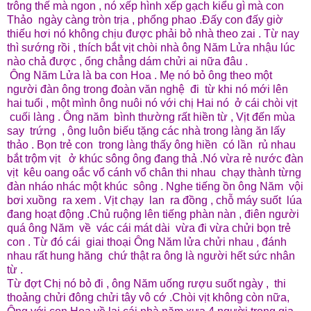
trông thế mà ngon , nó xếp hình xếp gạch kiểu gì mà con
Thảo ngày càng tròn trịa , phổng phao .Đấy con đấy giờ
thiếu hơi nó không chịu được phải bỏ nhà theo zai . Từ nay
thì sướng rồi , thích bắt vịt chòi nhà ông Năm Lửa nhậu lúc
nào chả được , ổng chẳng dám chửi ai nữa đâu .
Ông Năm Lửa là ba con Hoa . Mẹ nó bỏ ông theo một
người đàn ông trong đoàn văn nghệ đi từ khi nó mới lên
hai tuổi , một mình ông nuôi nó với chị Hai nó ở cái chòi vịt
cuối làng . Ông năm bình thường rất hiền từ , Vịt đến mùa
say trứng , ông luôn biếu tặng các nhà trong làng ăn lấy
thảo . Bọn trẻ con trong làng thấy ông hiền có lần rủ nhau
bắt trộm vịt ở khúc sông ông đang thả .Nó vừa rẻ nước đàn
vịt kêu oang oắc vổ cánh vổ chân thi nhau chạy thành từng
đàn nháo nhác một khúc sông . Nghe tiếng ồn ông Năm vội
bơi xuồng ra xem . Vịt chạy lan ra đồng , chỗ máy suốt lúa
đang hoạt động .Chủ ruộng lên tiếng phàn nàn , điên người
quá ông Năm về vác cái mát dài vừa đi vừa chửi bọn trẻ
con . Từ đó cái giai thoại Ông Năm lửa chửi nhau , đánh
nhau rất hung hăng chứ thật ra ông là người hết sức nhân
từ .
Từ đợt Chị nó bỏ đi , ông Năm uống rượu suốt ngày , thi
thoảng chửi đông chửi tây vô cớ .Chòi vịt không còn nữa,