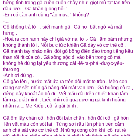
hứng tình trong gã cuồn cuộn chảy như giọt mù-tạt tan trên
đầu lưỡi . Gã khàn giọng hỏi :
-Em có cần anh dùng "áo mưa " không?
-....
Cô không trả lời , siết mạnh gã . Gã hơi bất ngờ và mất
hứng .
-Hoá ra con ranh này chỉ giả vờ nai tơ .- Gã lầm bầm nhưng
không thành lời . Nỗi bực tức khiến Gã dày vò cơ thể cô .
Gã mạnh tay nhào nắn đôi gò bồng điên đảo trong tiếng kêu
than rối rít của cô . Gã sồng sộc đi vào bên trong cô mà
không hề dừng lại yêu thương cái -lẽ-ra-phải-được-yêu-
thương .
-Anh ơi đừng .
Cô gào lên , nước mắt ứa ra trên đôi mắt to tròn . Mèo con
đang sợ sệt nhìn gã bằng đôi mắt van lơn . Gã buông cô ra ,
đứng dậy khoát áo bỏ đi . Vết máu dài trên chiếc khăn tắm
làm gã giật mình . Liếc nhìn cô qua gương gã kinh hoàng
nhận ra ... Mẹ Kiếp , cô là gái trinh .
Gã ôm lấy chân cô , hôn đôi bàn chân , hôn đùi cô , gã hôn
lên vệt máu còn sót lại . Từng sợi râu lún phún trên cằm
anh chà sát vào cơ thể cô .Những cong cớn khi cô rụt rè