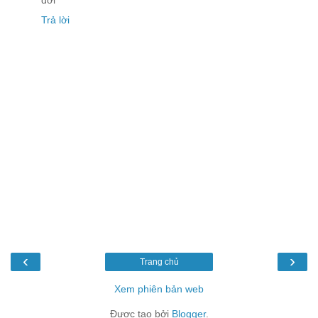
đời
Trả lời
‹
›
Trang chủ
Xem phiên bản web
Được tạo bởi
Blogger
.