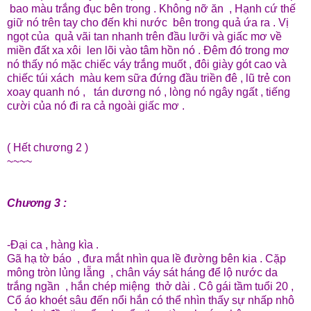
bao màu trắng đục bên trong . Không nỡ ăn , Hạnh cứ thế
giữ nó trên tay cho đến khi nước bên trong quả ứa ra . Vị
ngọt của quả vãi tan nhanh trên đầu lưỡi và giấc mơ về
miền đất xa xôi len lõi vào tâm hồn nó . Đêm đó trong mơ
nó thấy nó mặc chiếc váy trắng muốt , đôi giày gót cao và
chiếc túi xách màu kem sữa đứng đầu triền đê , lũ trẻ con
xoay quanh nó , tán dương nó , lòng nó ngây ngất , tiếng
cười của nó đi ra cả ngoài giấc mơ .
( Hết chương 2 )
~~~~
Chương 3 :
-Đại ca , hàng kìa .
Gã hạ tờ báo , đưa mắt nhìn qua lề đường bên kia . Cặp
mông tròn lủng lẵng , chân váy sát háng để lộ nước da
trắng ngần , hắn chép miệng thở dài . Cô gái tầm tuổi 20 ,
Cổ áo khoét sâu đến nổi hắn có thể nhìn thấy sự nhấp nhô