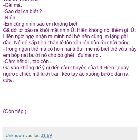
-Gái mà.
-Sao đại ca biết ?
-Nhìn .
-Em cũng nhìn sao em không biết .
Gã dở tờ báo ra khỏi mặt nhìn Út Hiền không nói thêm gì .Út
Hiền ngờ ngợ nhận ra mình nói hớ nên cũng im lặng gãi
đầu .Nó để sấp tiền chẳn lẻ lộn xộn lên bàn rồi chửi trổng .
-Trong ngon thế mà có hơn hai triệu , mẹ nó biết thế vừa nảy
em bóp nát bưởi nó cho bỏ ghét , đụ má nó .
-Cầm hết đi , tao còn .
Gã vẫn không để ý gì đến câu chuyện của Út Hiền ,quay
ngược chiếc mũ lưỡi trai , kéo tay áo xuống bước dần ra
cửa .
(Còn tiếp )
Unknown
vào lúc
01:59