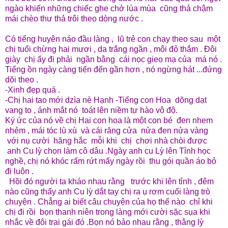
ngào khiến những chiếc ghe chở lúa mùa cũng thả chậm
mái chèo thư thả trôi theo dòng nước .
Có tiếng huyên náo đầu làng , lũ trẻ con chạy theo sau một
chị tuổi chừng hai mươi , da trắng ngần , môi đỏ thắm . Đôi
giày chị ấy đi phải ngần bằng cái nọc gieo mạ của má nó .
Tiếng ồn ngày càng tiến đến gần hơn , nó ngừng hát ...đứng
dõi theo .
-Xinh đẹp quá .
-Chị hai tao mới dzìa nè Hạnh -Tiếng con Hoa dõng dạt
vang to , ánh mắt nó toát lên niềm tự hào vô độ.
Ký ức của nó về chị Hai con hoa là một con bé đen nhem
nhẻm , mái tóc lù xù và cái răng cửa nửa đen nửa vàng
với nụ cười hăng hắc mỗi khi chị chơi nhà chòi được
anh Cu lỳ chọn làm cô dâu .Ngày anh cu Lỳ lên Tỉnh học
nghề, chị nó khóc rấm rứt mấy ngày rồi thu gói quần áo bỏ
đi luôn .
Hồi đó người ta kháo nhau rằng trước khi lên tỉnh , đêm
nào cũng thấy anh Cu lỳ dắt tay chị ra ụ rơm cuối làng trò
chuyện . Chẳng ai biết câu chuyện của họ thế nào chỉ khi
chị đi rồi bọn thanh niên trong làng mới cười sặc sụa khi
nhắc về đôi trai gái đó .Bọn nó bảo nhau rằng , thằng lỳ