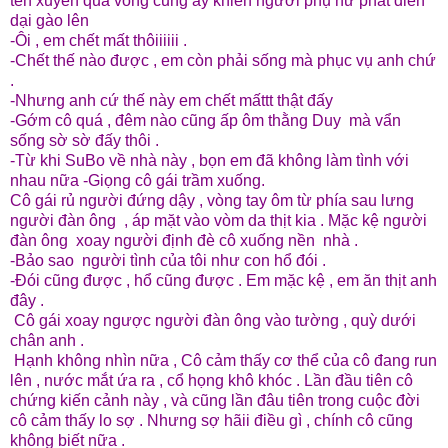
tên xuyên qua vòng cung ấy khiến người phụ nữ phát điên
dại gào lên
-Ôi , em chết mất thôiiiiii .
-Chết thế nào được , em còn phải sống mà phục vụ anh chứ
.
-Nhưng anh cứ thế này em chết mấttt thật đấy
-Gớm cô quá , đêm nào cũng ấp ôm thằng Duy mà vẩn
sống sờ sờ đấy thôi .
-Từ khi SuBo về nhà này , bọn em đã không làm tình với
nhau nữa -Giọng cô gái trầm xuống.
Cô gái rủ người đứng dậy , vòng tay ôm từ phía sau lưng
người đàn ông , áp mặt vào vòm da thịt kia . Mặc kệ người
đàn ông xoay người định đè cô xuống nền nhà .
-Bảo sao người tình của tôi như con hổ đói .
-Đói cũng được , hổ cũng được . Em mặc kệ , em ăn thịt anh
đây .
Cô gái xoay ngược người đàn ông vào tường , quỳ dưới
chân anh .
Hạnh không nhìn nữa , Cô cảm thấy cơ thể của cô đang run
lên , nước mắt ứa ra , cổ họng khô khóc . Lần đầu tiên cô
chứng kiến cảnh này , và cũng lần đâu tiên trong cuộc đời
cô cảm thấy lo sợ . Nhưng sợ hãii điều gì , chính cô cũng
không biết nữa .