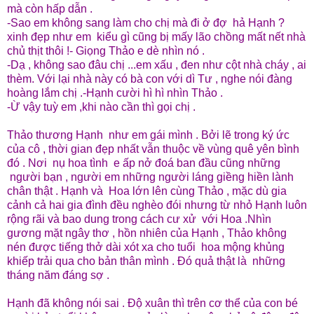
mà còn hấp dẫn .
-Sao em không sang làm cho chị mà đi ở đợ hả Hạnh ?
xinh đẹp như em kiểu gì cũng bị mấy lão chồng mất nết nhà
chủ thịt thôi !- Giọng Thảo e dè nhìn nó .
-Dạ , không sao đâu chị ...em xấu , đen như cột nhà cháy , ai
thèm. Với lại nhà này có bà con với dì Tư , nghe nói đàng
hoàng lắm chị .-Hạnh cười hì hì nhìn Thảo .
-Ừ vậy tuỳ em ,khi nào cần thì gọi chị .
Thảo thương Hạnh như em gái mình . Bởi lẽ trong ký ức
của cô , thời gian đẹp nhất vẫn thuộc về vùng quê yên bình
đó . Nơi nụ hoa tình e ấp nở đoá ban đầu cũng những
người bạn , người em những người láng giềng hiền lành
chân thật . Hạnh và Hoa lớn lên cùng Thảo , mặc dù gia
cảnh cả hai gia đình đều nghèo đói nhưng từ nhỏ Hạnh luôn
rộng rãi và bao dung trong cách cư xử với Hoa .Nhìn
gương mặt ngây thơ , hồn nhiên của Hạnh , Thảo không
nén được tiếng thở dài xót xa cho tuổi hoa mộng khủng
khiếp trải qua cho bản thân mình . Đó quả thật là những
tháng năm đáng sợ .
Hạnh đã không nói sai . Độ xuân thì trên cơ thể của con bé