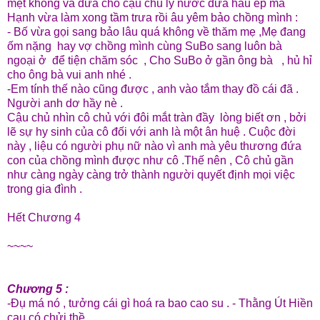
mệt không và đưa cho cậu chủ ly nước dưa hấu ép mà
Hạnh vừa làm xong tầm trưa rồi âu yêm bảo chồng mình :
- Bố vừa gọi sang bảo lâu quá không về thăm mẹ ,Mẹ đang
ốm nặng hay vợ chồng mình cùng SuBo sang luôn bà
ngoại ở để tiện chăm sóc , Cho SuBo ở gần ông bà , hủ hỉ
cho ông bà vui anh nhé .
-Em tính thế nào cũng được , anh vào tắm thay đồ cái đã .
Người anh dơ hầy nè .
Cậu chủ nhìn cô chủ với đôi mắt tràn đầy lòng biết ơn , bởi
lẽ sự hy sinh của cô đối với anh là một ân huệ . Cuộc đời
này , liệu có người phụ nữ nào vì anh mà yêu thương đứa
con của chồng mình được như cô .Thế nên , Cô chủ gần
như càng ngày càng trở thành người quyết định mọi việc
trong gia đình .
Hết Chương 4
~~~~
Chương 5 :
-Đụ má nó , tưởng cái gì hoá ra bao cao su . - Thằng Út Hiền
cau có chửi thề.