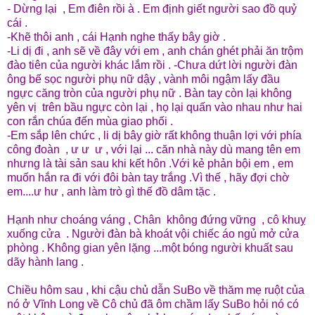
- Dừng lại , Em điên rồi à . Em định giết người sao đồ quỷ
cái .
-Khẽ thôi anh , cái Hạnh nghe thấy bây giờ .
-Li dị đi , anh sẽ về đây với em , anh chán ghét phải ăn trộm
đào tiên của người khác lắm rồi . -Chưa dứt lời người đàn
ông bế sọc người phụ nữ dậy , vành môi ngậm lấy đầu
ngực căng tròn của người phụ nữ . Bàn tay còn lại không
yên vị trên bầu ngực còn lại , họ lại quấn vào nhau như hai
con rắn chúa đến mùa giao phối .
-Em sắp lên chức , li dị bây giờ rất không thuận lợi với phía
công đoàn , ư ư ư , với lại ... căn nhà này dù mang tên em
nhưng là tài sản sau khi kết hôn .Với kẻ phản bội em , em
muốn hắn ra đi với đôi bàn tay trắng .Vì thế , hãy đợi chờ
em....ư hư , anh làm trò gì thế đồ dâm tặc .
Hạnh như choáng váng , Chân không đứng vững , cô khuỵ
xuống cửa . Người đàn bà khoát vội chiếc áo ngủ mở cửa
phòng . Không gian yên lặng ...một bóng người khuất sau
dãy hành lang .
Chiều hôm sau , khi cậu chủ dẫn SuBo về thăm mẹ ruột của
nó ở Vĩnh Long về Cô chủ đã ôm chầm lấy SuBo hỏi nó có