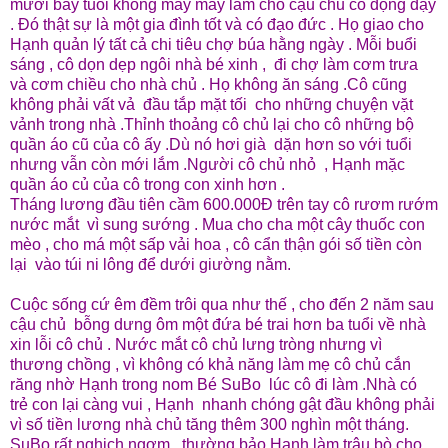
mười bảy tuổi không may mảy làm cho cậu chủ cô động đậy
. Đó thật sự là một gia đình tốt và có đạo đức . Họ giao cho
Hạnh quản lý tất cả chi tiêu chợ búa hằng ngày . Mỗi buổi
sáng , cô dọn dẹp ngôi nhà bé xinh , đi chợ làm cơm trưa
và cơm chiều cho nhà chủ . Họ không ăn sáng .Cô cũng
không phải vất vả đầu tắp mặt tối cho những chuyện vặt
vảnh trong nhà .Thỉnh thoảng cô chủ lại cho cô những bộ
quần áo cũ của cô ấy .Dù nó hơi già dặn hơn so với tuổi
nhưng vẫn còn mới lắm .Người cô chủ nhỏ , Hạnh mặc
quần áo củ của cô trong con xinh hơn .
Tháng lương đầu tiên cầm 600.000Đ trên tay cô rươm rướm
nước mắt vì sung sướng . Mua cho cha một cây thuốc con
mèo , cho má một sấp vải hoa , cô cẩn thận gói số tiền còn
lại vào túi ni lông để dưới giường nằm.
Cuộc sống cứ êm đềm trôi qua như thế , cho đến 2 năm sau
cậu chủ bỗng dưng ôm một đứa bé trai hơn ba tuổi về nhà
xin lỗi cô chủ . Nước mắt cô chủ lưng tròng nhưng vì
thương chồng , vì không có khả năng làm mẹ cô chủ cắn
răng nhờ Hạnh trong nom Bé SuBo lúc cô đi làm .Nhà có
trẻ con lại càng vui , Hạnh nhanh chóng gật đầu không phải
vì số tiền lương nhà chủ tăng thêm 300 nghìn một tháng.
SuBo rất nghịch ngợm , thường bảo Hạnh làm trâu bò cho