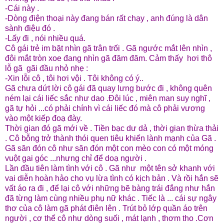
-Cái này .
-Dòng điện thoại này đang bán rất chạy , anh đúng là dân
sành điệu đó .
-Lấy đi , nói nhiều quá.
Cô gái trẻ im bặt nhìn gã trân trối . Gã ngước mắt lên nhìn ,
đôi mắt tròn xoe đang nhìn gã đăm đăm. Cảm thấy hơi thô
lỗ gã gãi đầu nhỏ nhẹ :
-Xin lỗi cô , tôi hơi vội . Tôi không có ý..
Gã chưa dứt lời cô gái đã quay lưng bước đi , không quên
ném lại cái liếc sắc như dao .Đôi lúc , miên man suy nghĩ ,
gã tự hỏi ...có phải chính vì cái liếc đó mà cô phải vương
vào một kiếp đoạ đày.
Thời gian đó gã mới về . Tiền bạc dư dả , thời gian thừa thải
. Cô bỗng trở thành thói quen tiêu khiển lành mạnh của Gã .
Gã săn đón cô như săn đón một con mèo con có một móng
vuột gai góc ...nhưng chỉ để doạ người .
Lần đầu tiên làm tình với cô . Gã như một tên sở khanh với
vai diễn hoàn hảo cho vụ lừa tình có kịch bản . Và rồi hắn sẽ
vất áo ra đi , để lại cô với những bẽ bàng trái đắng như hắn
đã từng làm cùng nhiều phụ nữ khác . Tiếc là ... cái sự ngây
thơ của cô làm gã phát điên lên . Trút bỏ lớp quần áo trên
người , cơ thể cô như dòng suối , mát lạnh , thơm tho .Cơn