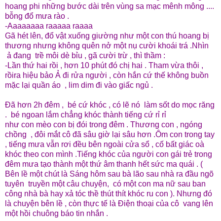
hoang phi những bước dài trên vùng sa mạc mênh mông ....
bỗng đổ mưa rào .
-Aaaaaaaa raaaaa raaaa
Gã hét lên, đổ vật xuống giường như một con thú hoang bị
thương nhưng không quên nở một nụ cười khoái trá .Nhìn
ả đang trề môi dè bỉu , gã cười trừ , thì thầm :
-Lần thứ hai rồi , hơn 10 phút đó chị hai . Tham vừa thôi ,
rồira hiệu bảo Ả đi rửa người , còn hắn cứ thế không buồn
mặc lại quần áo , lim dim đi vào giấc ngủ .
Đã hơn 2h đêm , bé cứ khóc , có lẽ nó làm sốt do mọc răng
. bé ngoan lắm chẳng khóc thành tiếng cứ rỉ rỉ
như con mèo con bị đói trong đêm . Thương con , ngóng
chồng , đôi mắt cô đã sâu giờ lại sâu hơn .Ôm con trong tay
, tiếng mưa vẫn rơi đều bên ngoài cửa sổ , cố bất giác oà
khóc theo con mình .Tiếng khóc của người con gái trẻ trong
đêm mưa tạo thành một thứ âm thanh hết sức ma quái . (
Bên lề một chút là Sáng hôm sau bà lão sau nhà ra đầu ngõ
tuyên truyền một câu chuyện, có một con ma nữ sau ban
công nhà bà hay xả tóc thề thút thít khóc ru con ). Nhưng đó
là chuyện bên lề , còn thực tế là Điện thoại của cô vang lên
một hồi chuông báo tin nhắn .