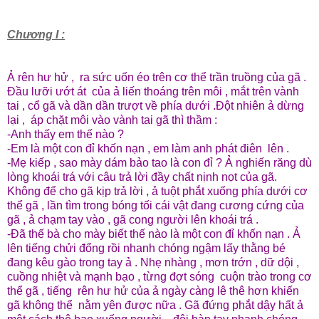
Chương I :
Ả rên hư hử , ra sức uốn éo trên cơ thể trần truồng của gã .
Đầu lưỡi ướt át của ả liến thoáng trên môi , mắt trên vành
tai , cổ gã và dần dần trượt về phía dưới .Đột nhiên ả dừng
lại , áp chặt môi vào vành tai gã thì thầm :
-Anh thấy em thế nào ?
-Em là một con đỉ khốn nạn , em làm anh phát điên lên .
-Mẹ kiếp , sao mày dám bảo tao là con đỉ ? Ả nghiến răng dù
lòng khoái trá với câu trả lời đầy chất nịnh nọt của gã.
Không để cho gã kịp trả lời , ả tuột phắt xuống phía dưới cơ
thể gã , lần tìm trong bóng tối cái vật đang cương cứng của
gã , ả chạm tay vào , gã cong người lên khoái trá .
-Đã thế bà cho mày biết thế nào là một con đỉ khốn nạn . Ả
lên tiếng chửi đổng rồi nhanh chóng ngậm lấy thằng bé
đang kêu gào trong tay ả . Nhẹ nhàng , mơn trớn , dữ dội ,
cuồng nhiệt và mạnh bạo , từng đợt sóng cuộn trào trong cơ
thể gã , tiếng rên hư hử của ả ngày càng lê thê hơn khiến
gã không thể nằm yên được nữa . Gã đứng phắt dậy hất ả