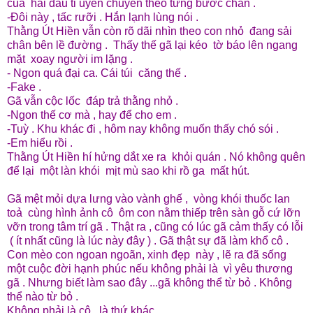
của hai đầu ti uyển chuyển theo từng bước chân .
-Đôi này , tấc rưỡi . Hắn lạnh lùng nói .
Thằng Út Hiền vẫn còn rõ dãi nhìn theo con nhỏ đang sải
chân bên lề đường . Thấy thế gã lại kéo tờ báo lên ngang
mặt xoay người im lặng .
- Ngon quá đại ca. Cái túi căng thế .
-Fake .
Gã vẫn cộc lốc đáp trả thằng nhỏ .
-Ngon thế cơ mà , hay để cho em .
-Tuỳ . Khu khác đi , hôm nay không muốn thấy chó sói .
-Em hiểu rồi .
Thằng Út Hiền hí hửng dắt xe ra khỏi quán . Nó không quên
để lại một làn khói mịt mù sao khi rồ ga mất hút.
Gã mệt mỏi dựa lưng vào vành ghế , vòng khói thuốc lan
toả cùng hình ảnh cô ôm con nằm thiếp trên sàn gỗ cứ lỡn
vỡn trong tâm trí gã . Thật ra , cũng có lúc gã cảm thấy có lỗi
( ít nhất cũng là lúc này đây ) . Gã thật sự đã làm khổ cô .
Con mèo con ngoan ngoãn, xinh đẹp này , lẽ ra đã sống
một cuộc đời hạnh phúc nếu không phải là vì yêu thương
gã . Nhưng biết làm sao đây ...gã không thể từ bỏ . Không
thể nào từ bỏ .
Không phải là cô , là thứ khác .