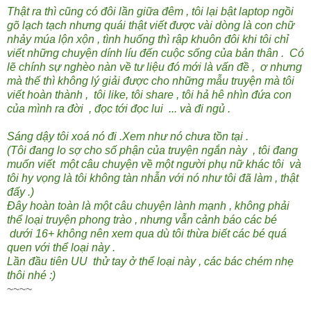
Thật ra thì cũng có đôi lần giữa đêm , tôi lại bật laptop ngồi
gõ lạch tạch nhưng quái thật viết được vài dòng là con chữ
nhảy múa lộn xộn , tình huống thì rập khuôn đôi khi tôi chỉ
viết những chuyện dính líu đến cuộc sống của bản thân . Có
lẽ chính sự nghèo nàn về tư liệu đó mới là vấn đề , ơ nhưng
mà thế thì không lý giải được cho những mẫu truyện mà tôi
viết hoàn thành , tôi like, tôi share , tôi hả hê nhìn đứa con
của mình ra đời , đọc tới đọc lui ... và đi ngủ .
Sáng dậy tôi xoá nó đi .Xem như nó chưa tồn tại .
(Tôi đang lo sợ cho số phận của truyện ngắn này , tôi đang
muốn viết một câu chuyện về một người phụ nữ khác tôi và
tôi hy vọng là tôi không tàn nhẫn với nó như tôi đã làm , thật
đấy .)
Đây hoàn toàn là một câu chuyện lành mạnh , không phải
thể loại truyện phong trào , nhưng vẫn cảnh báo các bé
dưới 16+ không nên xem qua dù tôi thừa biết các bé quá
quen với thể loại này .
Lần đầu tiên UU thử tay ở thể loại này , các bác chém nhẹ
thôi nhé :)
~~~~