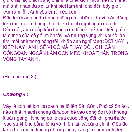
giữ chặt hai chân cũng chính là chất kích thích mê hồn nhất
mà anh nhận được từ khi biết làm tình cho đến bây giờ .
-Anh xin lỗi . Anh yêu em , mèo con .
Đầu lưỡii anh ngập trong miệng cô , những dư vị mặn đắng
trên môi má cô bỗng chốc biến thành ngọt ngào quá đổi .
Đêm đó , anh ngập tràn trong cơn đê mê thể xác , tiếng rên
la e thẹn của cô gái miền tây và những vụng về khi cô lần
tìm môi anh trong bóng tối khiến anh nghĩ rằng :ĐỜI NÀY ,
KIẾP NÀY , ANH SẼ VÌ CÔ MÀ THAY ĐÔI , CHỈ CẦN
CÔNGOAN NGOÃN LÀM CON MÈO KHOẢ THÂN TRONG
VÒNG TAY ANH .
(Hết chương 3 )
Chương 4 :
Vậy là con bé lon ton xách ba lô lên Sài Gòn . Phố xá ồn ào ,
náo nhiệt nhanh chóng đưa con bé vào dòng đời với không
ít trái ngang . Nhưng éo le của cuộc sống đôi khi phụ thuộc
vào sự không bằng lòng với hiện tại, và cũng chính điều đó
làm cho con bé không những ngày càng trở nên xinh đẹp