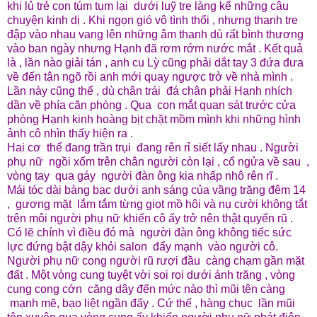
khi lủ trẻ con túm tụm lại dưới luỹ tre làng kể những câu
chuyện kinh dị . Khi ngọn gió vô tình thổi , nhưng thanh tre
đập vào nhau vang lên những âm thanh dù rất bình thương
vào ban ngày nhưng Hạnh đã rơm rớm nước mắt . Kết quả
là , lần nào giải tán , anh cu Lỳ cũng phải dắt tay 3 đứa đưa
về đến tận ngõ rồi anh mới quay ngược trở về nhà mình .
Lần này cũng thế , dù chân trái đá chân phải Hạnh nhích
dần về phía căn phòng . Qua con mắt quan sát trước cửa
phòng Hạnh kinh hoàng bịt chặt mồm mình khi những hình
ảnh cô nhìn thấy hiện ra .
Hai cơ thể đang trần trụi đang rên rỉ siết lấy nhau . Người
phụ nữ ngồi xổm trên chân người còn lại , cổ ngửa về sau ,
vòng tay qua gáy người đàn ông kia nhấp nhô rên rĩ .
Mái tóc dài bàng bạc dưới anh sáng của vầng trăng đêm 14
, gương mặt lắm tắm từng giọt mồ hôi và nụ cười không tắt
trên môi người phụ nữ khiến cô ấy trở nên thật quyến rũ .
Có lẽ chính vì điều đó mà người đàn ông không tiếc sức
lực đứng bật dậy khỏi salon đẩy mạnh vào người cô.
Người phụ nữ cong người rũ rượi đầu càng chạm gần mặt
đất . Một vòng cung tuyệt vời soi rọi dưới ánh trăng , vòng
cung cong cớn căng dây đến mức nào thì mũi tên càng
mạnh mẽ, bạo liệt ngần đấy . Cứ thế , hàng chục lần mũi