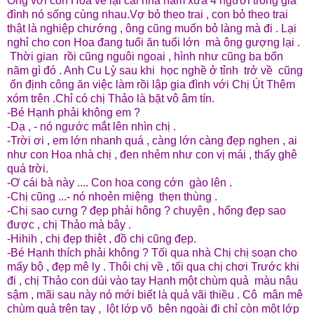
Ông với con Hoa về lại cái nhà năm xưa 4 người trong gia
đình nó sống cùng nhau.Vợ bỏ theo trai , con bỏ theo trai
thật là nghiệp chướng , ông cũng muốn bỏ làng mà đi . Lại
nghỉ cho con Hoa đang tuổi ăn tuổi lớn mà ông gượng lại .
Thời gian rồi cũng nguôi ngoai , hình như cũng ba bốn
năm gì đó . Anh Cu Lỳ sau khi học nghề ở tỉnh trở về cũng
ổn định công ăn việc làm rồi lập gia đình với Chị Út Thêm
xóm trên .Chỉ có chị Thảo là bặt vô âm tín.
-Bé Hạnh phải không em ?
-Dạ , - nó ngước mắt lên nhìn chị .
-Trời ơi , em lớn nhanh quá , càng lớn càng đẹp nghen , ai
như con Hoa nhà chị , đen nhẻm như con vị mái , thấy ghê
quá trời.
-Ơ cái bà này .... Con hoa cong cớn gào lên .
-Chị cũng ...- nó nhoẻn miệng thẹn thùng .
-Chị sao cưng ? đẹp phải hông ? chuyện , hổng đẹp sao
được , chị Thảo mà bây .
-Hihih , chị đẹp thiệt , đồ chị cũng đẹp.
-Bé Hạnh thích phải không ? Tối qua nhà Chị chị soạn cho
mấy bộ , đẹp mê ly . Thôi chị về , tối qua chị chơi Trước khi
đi , chị Thảo con dúi vào tay Hạnh một chùm quả màu nâu
sậm , mãi sau này nó mới biết là quả vãi thiều . Cô mân mê
chùm quả trên tay , lột lớp võ bên ngoài đi chỉ còn một lớp