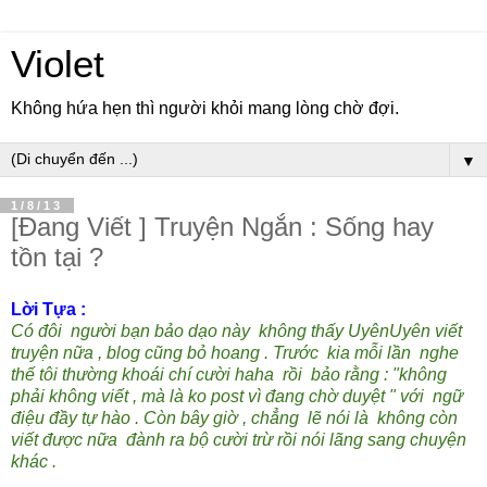
Violet
Không hứa hẹn thì người khỏi mang lòng chờ đợi.
▼
1/8/13
[Đang Viết ] Truyện Ngắn : Sống hay
tồn tại ?
Lời Tựa :
Có đôi người bạn bảo dạo này không thấy UyênUyên viết
truyện nữa , blog cũng bỏ hoang . Trước kia mỗi lần nghe
thế tôi thường khoái chí cười haha rồi bảo rằng : "không
phải không viết , mà là ko post vì đang chờ duyệt " với ngữ
điệu đầy tự hào . Còn bây giờ , chẳng lẽ nói là không còn
viết được nữa đành ra bộ cười trừ rồi nói lãng sang chuyện
khác .