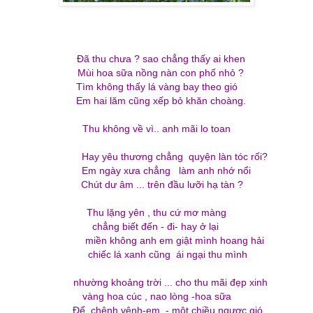
Đã thu chưa ? sao chẳng thấy ai khen
Mùi hoa sữa nồng nàn con phố nhỏ ?
Tìm không thấy lá vàng bay theo gió
Em hai lăm cũng xếp bỏ khăn choàng.
Thu không về
vì..
anh mãi lo toan
Hay yêu thương chẳng quyện làn tóc rối?
Em ngày xưa chẳng làm anh nhớ nổi
Chút dư âm ... trên đầu lưỡi hạ tàn ?
Thu lặng yên , thu cứ mơ màng
chẳng biết đến - đi- hay ở lại
miền không anh em giật mình hoang hải
chiếc lá xanh cũng ái ngại thu mình
nhường khoảng trời ... cho thu mãi đẹp xinh
vàng hoa cúc , nao lòng -hoa sữa
Để chênh vênh-em - một chiều ngược gió